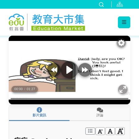
:::
跳到主要內容
:::
00:00
/
01:27
影片資訊
評論