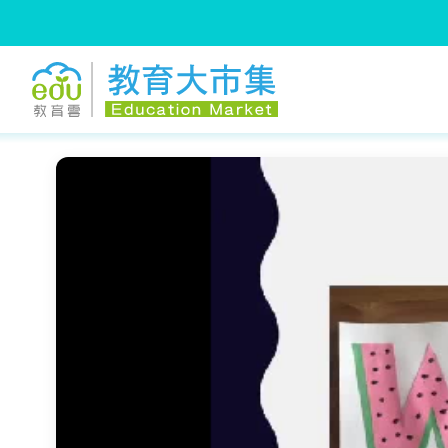
:::
跳到主要內容
:::