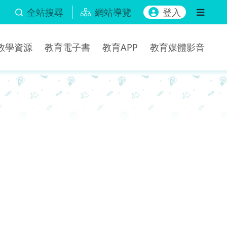
全站搜尋
網站導覽
登入
b教學資源
教育電子書
教育APP
教育媒體影音