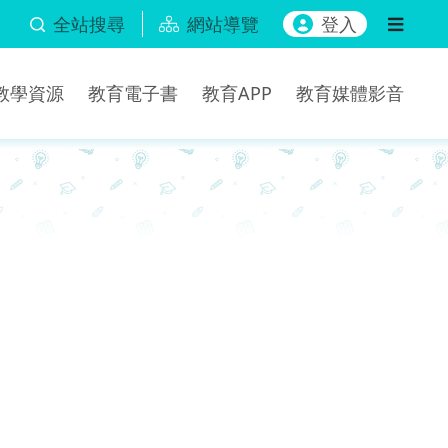
全站搜尋
網站導覽
登入
b教學資源
教育電子書
教育APP
教育媒體影音