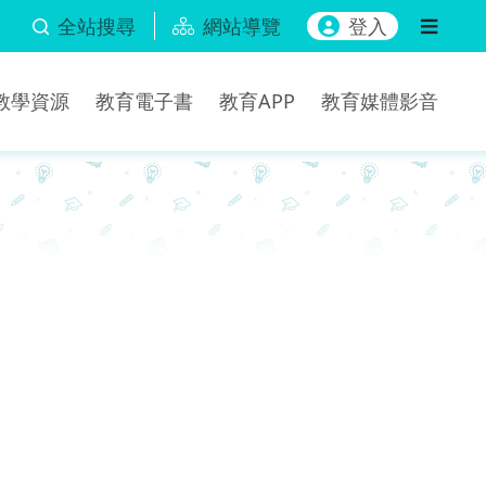
全站搜尋
網站導覽
登入
b教學資源
教育電子書
教育APP
教育媒體影音