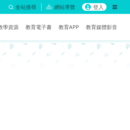
全站搜尋
網站導覽
登入
b教學資源
教育電子書
教育APP
教育媒體影音