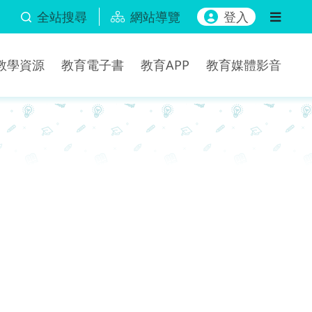
全站搜尋
網站導覽
登入
b教學資源
教育電子書
教育APP
教育媒體影音