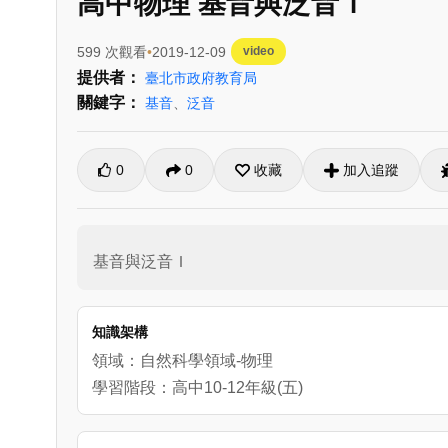
高中物理 基音與泛音Ｉ
599 次觀看
2019-12-09
video
提供者：
臺北市政府教育局
關鍵字：
基音
、
泛音
0
0
收藏
加入追蹤
基音與泛音Ｉ
知識架構
領域：自然科學領域-物理
學習階段：高中10-12年級(五)