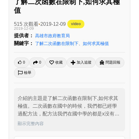
了解二次函數在限制下,如何求其極
值
515 次觀看
2019-12-09
video
2019-12-09
提供者：
高雄市政府教育局
關鍵字：
了解二次函數在限制下
、
如何求其極值
0
0
收藏
加入追蹤
問題回報
檢舉
介紹的主題是了解二次函數在限制下,如何求其
極值。二次函數在國中的時候，我們都已經學
過配方法，配方法我們在國中學的都是x没有範
圍限制的，只有開口向上或開口向下，到了高
顯示完整內容
中我們要了解當x不再是任意實數，而是被限制
在a與b之間，我們又該如何解決二次函數的最