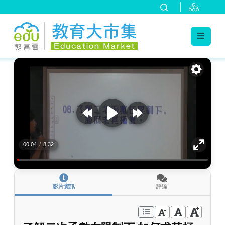
:::
跳到主要內容
:::
00:04
/
8:32
影片資訊
評論