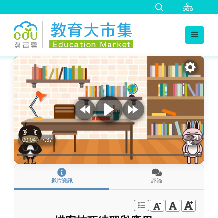
:::
跳到主要內容
:::
00:04
/
7:37
影片資訊
評論