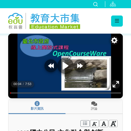
:::
跳到主要內容
:::
00:04
/
7:53
影片資訊
評論