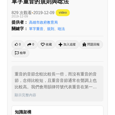
單字重音的規則與唸法
829 次觀看
2019-12-09
video
2019-12-09
提供者：
高雄市政府教育局
關鍵字：
單字重音
、
規則
、
唸法
0
0
收藏
加入追蹤
問題回報
檢舉
重音的音節念較比較長一些，而沒有重音的音
節，念得比較短，且重音音節通常在聲調上也
比較高。我們會用韻律符號代表重音在第一音
節。接著介紹重音在第一、第二、第三、第四
顯示完整內容
音節的字。
知識架構