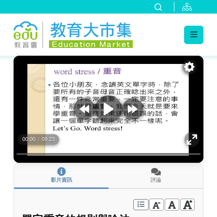
:::
跳到主要內容
:::
00:00
/
09:23
影片資訊
評論