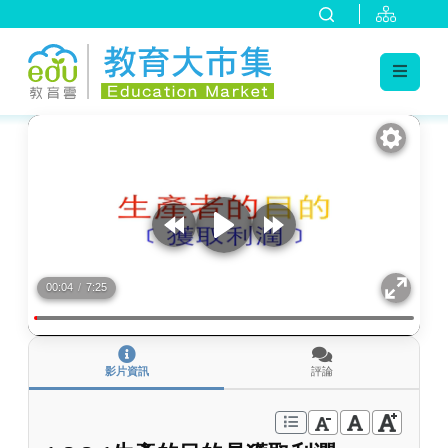
:::
跳到主要內容
:::
00:04
/
7:25
影片資訊
評論