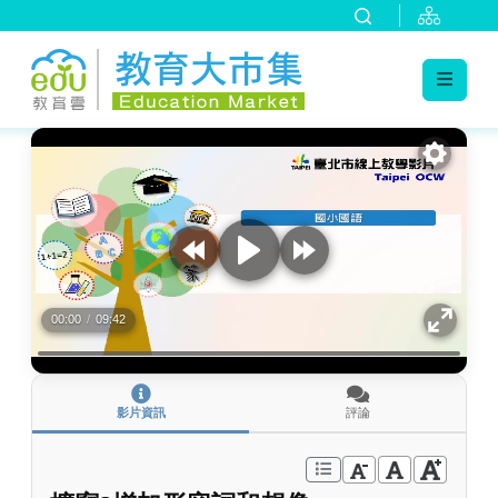
:::
跳到主要內容
:::
00:00
/
09:42
影片資訊
評論