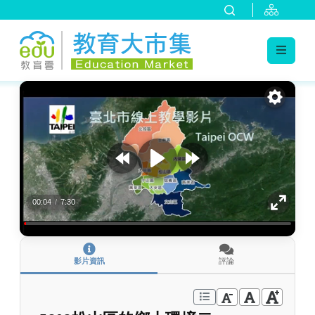
:::
跳到主要內容
:::
00:04
/
7:30
影片資訊
評論