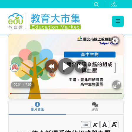
:::
跳到主要內容
:::
00:04
/
7:09
影片資訊
評論