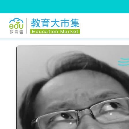
:::
跳到主要內容
:::