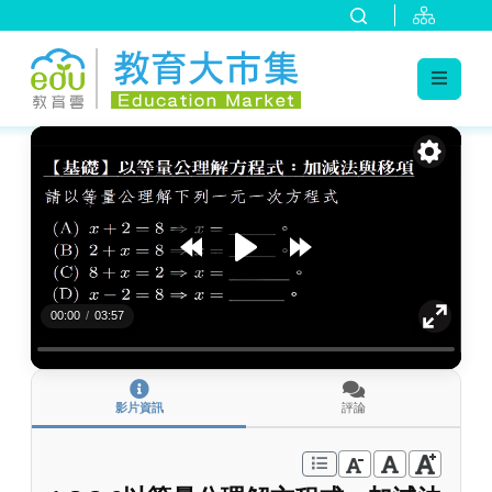
:::
跳到主要內容
:::
00:00
/
03:57
影片資訊
評論