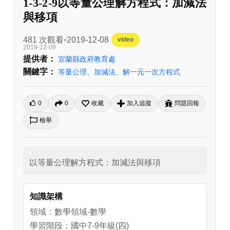
1-3-2-9以等量公理解方程式：加減法
與移項
481 次觀看
2019-12-08
video
2019-12-08
提供者：
宜蘭縣政府教育處
關鍵字：
等量公理
、
加減法
、
解一元一次方程式
0
0
收藏
加入追蹤
問題回報
檢舉
以等量公理解方程式：加減法與移項
知識架構
領域：數學領域-數學
學習階段：國中7-9年級(四)