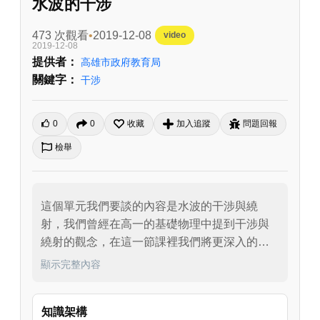
水波的干涉
473 次觀看
2019-12-08
video
2019-12-08
提供者：
高雄市政府教育局
關鍵字：
干涉
0
0
收藏
加入追蹤
問題回報
檢舉
這個單元我們要談的內容是水波的干涉與繞
射，我們曾經在高一的基礎物理中提到干涉與
繞射的觀念，在這一節課裡我們將更深入的討
論這兩個物理觀念，請同學留意，所有波的干
顯示完整內容
涉與繞射概念都是類似的，在後面提到光具有
波動性，光也會有干涉與繞射現象，與水波的
知識架構
討論其實都非常類似，同學可以把它視為我們