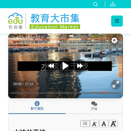
:::
跳到主要內容
:::
00:04
/
17:12
影片資訊
評論