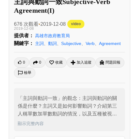
主詞與動詞一致Subjective-Verb
Agreement(I)
676 次觀看
2019-12-08
video
2019-12-08
提供者：
高雄市政府教育局
關鍵字：
主詞
、
動詞
、
Subjective
、
Verb
、
Agreement
0
0
收藏
加入追蹤
問題回報
檢舉
「主詞與動詞一致」的觀念：主詞與動詞的關
係是什麼？主詞又是如何影響動詞？介紹第三
人稱單數加單數動詞的情況，以及五種被視為
第三人稱單數的主詞，最後將學習到什麼樣的
顯示完整內容
主詞一定要接複數動詞的句型。