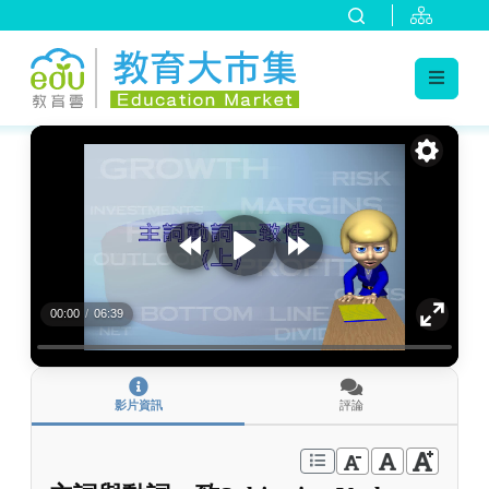
:::
跳到主要內容
:::
00:00
/
06:39
影片資訊
評論