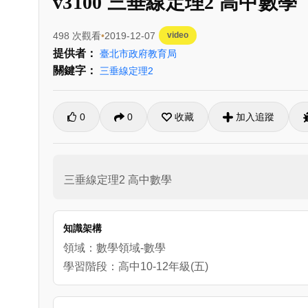
v3100 三垂線定理2 高中數學
498 次觀看
2019-12-07
video
提供者：
臺北市政府教育局
關鍵字：
三垂線定理2
0
0
收藏
加入追蹤
三垂線定理2 高中數學
知識架構
領域：數學領域-數學
學習階段：高中10-12年級(五)