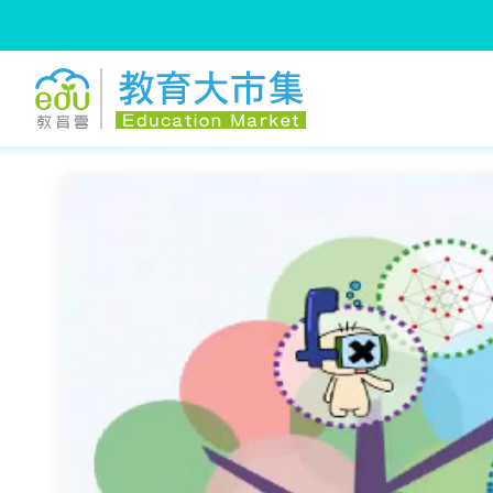
:::
跳到主要內容
:::