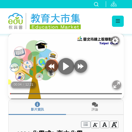
:::
跳到主要內容
:::
00:04
/
12:21
影片資訊
評論