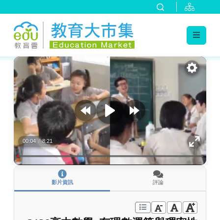
:::
跳到主要內容
:::
00:04
/
8:21
影片資訊
評論