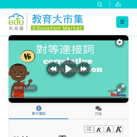
:::
跳到主要內容
:::
00:00
/
02:11
影片資訊
評論