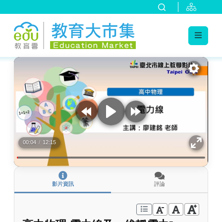
:::
跳到主要內容
:::
00:04
/
12:15
影片資訊
評論