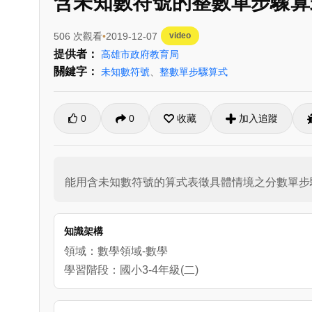
含未知數符號的整數單步驟算
506 次觀看
2019-12-07
video
提供者：
高雄市政府教育局
關鍵字：
未知數符號
、
整數單步驟算式
0
0
收藏
加入追蹤
能用含未知數符號的算式表徵具體情境之分數單步
知識架構
領域：數學領域-數學
學習階段：國小3-4年級(二)