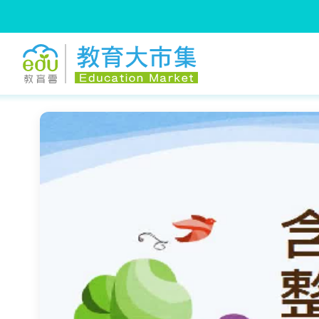
:::
跳到主要內容
:::