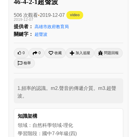
46-4-2-1超聲波
506 次觀看
2019-12-07
video
2019-12-07
提供者：
高雄市政府教育局
關鍵字：
超聲波
0
0
收藏
加入追蹤
問題回報
檢舉
1.頻率的認識。rn2.聲音的傳遞介質。rn3.超聲
波。
知識架構
領域：自然科學領域-理化
學習階段：國中7-9年級(四)