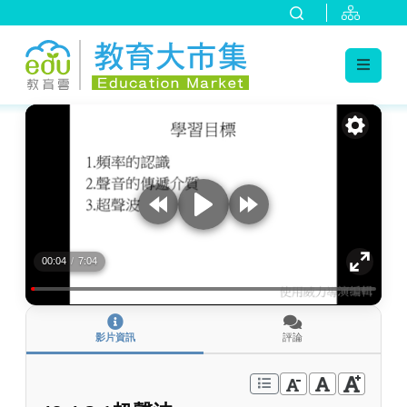
:::
跳到主要內容
:::
00:04
/
7:04
影片資訊
評論