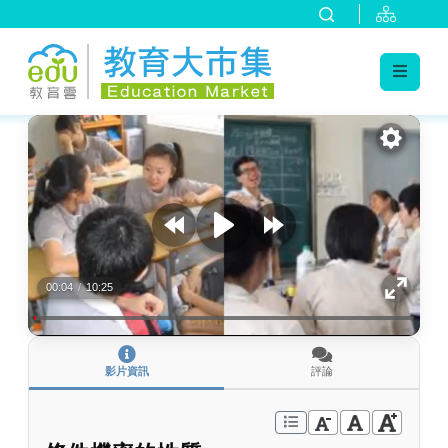
:::
跳到主要內容
:::
00:04
/
10:25
影片資訊
評論