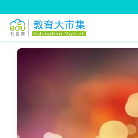
:::
跳到主要內容
:::