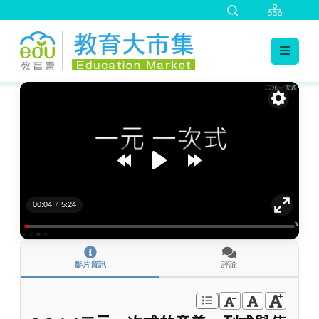
:::
跳到主要內容
:::
00:04
/
5:24
影片資訊
評論