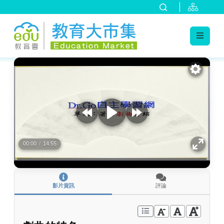
:::
跳到主要內容
:::
00:00
/
14:55
影片資訊
評論