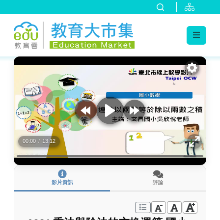
:::
跳到主要內容
:::
00:00
/
13:12
影片資訊
評論