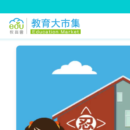
:::
跳到主要內容
:::