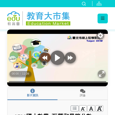
:::
跳到主要內容
:::
00:00
/
11:09
影片資訊
評論