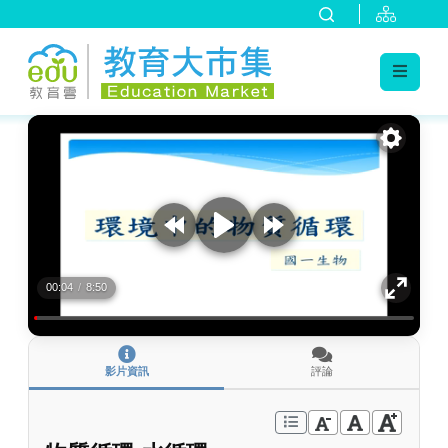
:::
跳到主要內容
:::
00:04
/
8:50
影片資訊
評論