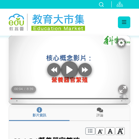
:::
跳到主要內容
:::
00:04
/
8:39
影片資訊
評論