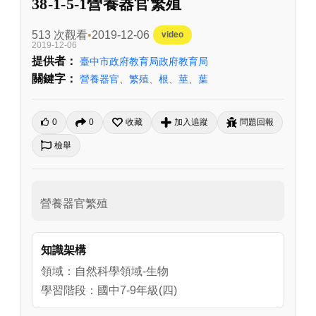
38-1-5-1營養器官繁殖
513 次觀看
2019-12-06
video
2019-12-06
提供者：
臺中市政府教育局政府教育局
關鍵字：
營養器官
、
繁殖
、
根
、
莖
、
葉
0
0
收藏
加入追蹤
問題回報
檢舉
營養器官繁殖
知識架構
領域：自然科學領域-生物
學習階段：國中7-9年級(四)