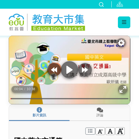
:::
跳到主要內容
:::
00:04
/
10:38
影片資訊
評論