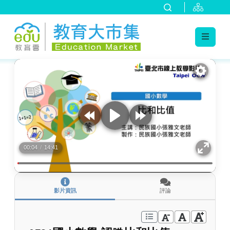
:::
跳到主要內容
:::
00:04
/
14:41
影片資訊
評論