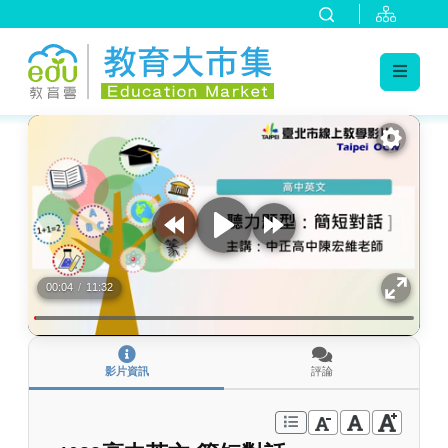
:::
跳到主要內容
:::
00:04
/
11:32
影片資訊
評論