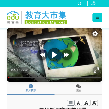
:::
跳到主要內容
:::
00:04
/
16:00
影片資訊
評論