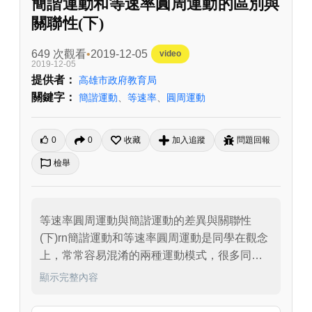
簡諧運動和等速率圓周運動的區別與
關聯性(下)
649 次觀看
2019-12-05
video
2019-12-05
提供者：
高雄市政府教育局
關鍵字：
簡諧運動
、
等速率
、
圓周運動
0
0
收藏
加入追蹤
問題回報
檢舉
等速率圓周運動與簡諧運動的差異與關聯性
(下)rn簡諧運動和等速率圓周運動是同學在觀念
上，常常容易混淆的兩種運動模式，很多同學
甚至誤以為簡諧運動是圓周運動的一種。在這
顯示完整內容
個影片裡，老師將會配合動畫對這兩種運動模
式之間的關聯性有清楚的闡釋，並由動畫的說