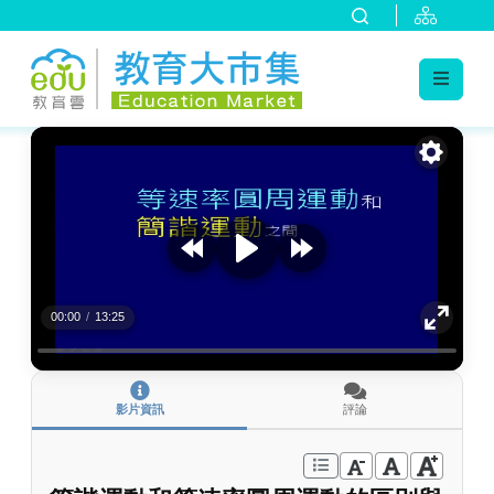
:::
跳到主要內容
:::
00:00
/
13:25
影片資訊
評論