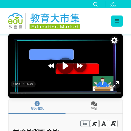
:::
跳到主要內容
:::
00:00
/
14:49
影片資訊
評論