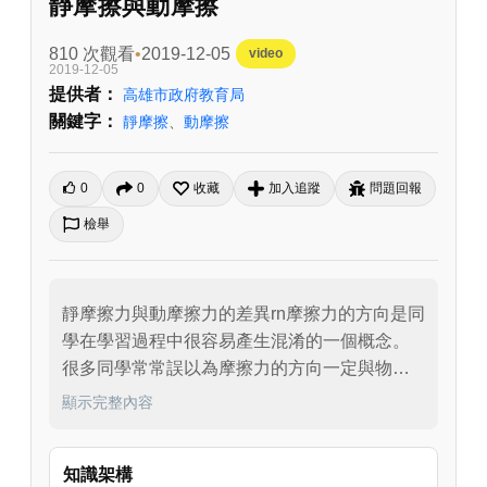
靜摩擦與動摩擦
810 次觀看
2019-12-05
video
2019-12-05
提供者：
高雄市政府教育局
關鍵字：
靜摩擦
、
動摩擦
0
0
收藏
加入追蹤
問題回報
檢舉
靜摩擦力與動摩擦力的差異rn摩擦力的方向是同
學在學習過程中很容易產生混淆的一個概念。
很多同學常常誤以為摩擦力的方向一定與物體
的運動方向相反。這個講次將告訴你如何區別
顯示完整內容
動摩擦力與靜摩擦力，並教你如何判斷摩擦力
的方向，看完影片你將更能夠了解，摩擦力的
知識架構
方向其實不一定與物體的運動速度反方向喔！