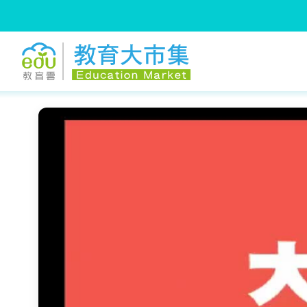
:::
跳到主要內容
:::