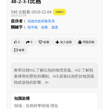
48-2-3-1比熱
546 次觀看
2019-12-04
video
2019-12-04
提供者：
高雄市政府教育局
關鍵字：
熱平衡
、
熱量
、
溫度
0
0
收藏
加入追蹤
問題回報
檢舉
教學目標rn1.了解比熱的物理意義。rn2.了解熱
量傳導的歷程與機制。rn3.探索比熱對於物質吸
熱或放熱的影響。rn
知識架構
領域：自然科學領域-理化