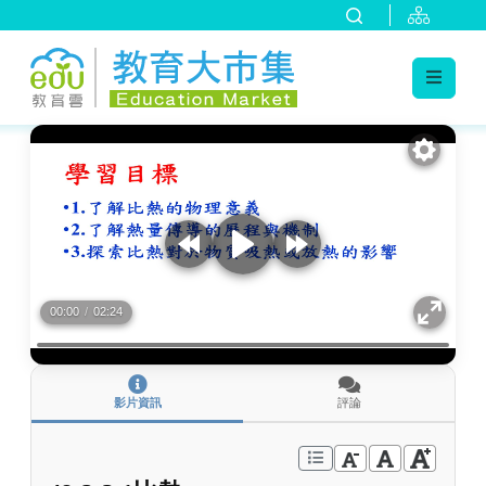
:::
跳到主要內容
:::
00:00
/
02:24
影片資訊
評論