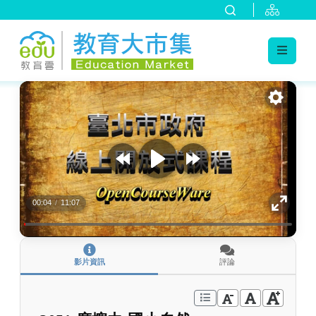
:::
跳到主要內容
:::
00:04
/
11:07
影片資訊
評論