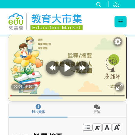
:::
跳到主要內容
:::
00:04
/
6:10
影片資訊
評論