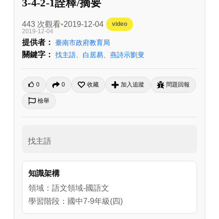
3-4-2-1詮釋/摘要
443 次觀看
2019-12-04
video
2019-12-04
提供者：
臺南市政府教育局
關鍵字：
找主語
、
白居易
、
燕詩示劉叟
0
0
收藏
加入追蹤
問題回報
檢舉
找主語
知識架構
領域：語文領域-國語文
學習階段：國中7-9年級(四)