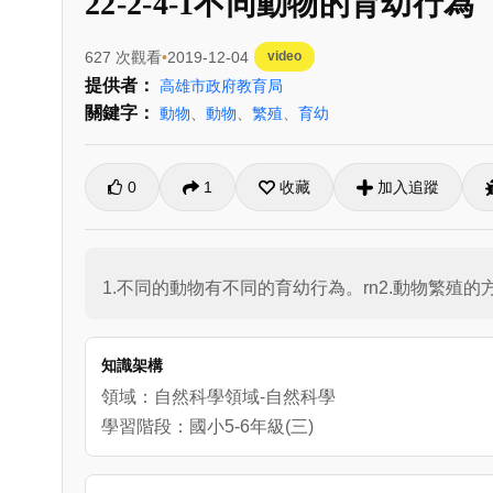
22-2-4-1不同動物的育幼行為
627 次觀看
2019-12-04
video
提供者：
高雄市政府教育局
關鍵字：
動物
、
動物
、
繁殖
、
育幼
0
1
收藏
加入追蹤
1.不同的動物有不同的育幼行為。rn2.動物繁殖
知識架構
領域：自然科學領域-自然科學
學習階段：國小5-6年級(三)