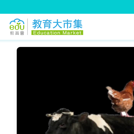
:::
跳到主要內容
:::