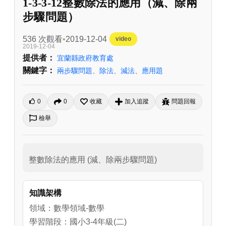
1-3-3-12整數除法的應用（減、除兩
步驟問題）
536 次觀看
2019-12-04
video
2019-12-04
提供者：
宜蘭縣政府教育處
關鍵字：
兩步驟問題
、
除法
、
減法
、
應用題
0
0
收藏
加入追蹤
問題回報
檢舉
整數除法的應用 (減、除兩步驟問題)
知識架構
領域：數學領域-數學
學習階段：國小3-4年級(二)