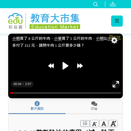
:::
跳到主要內容
:::
00:04
/
2:07
影片資訊
評論