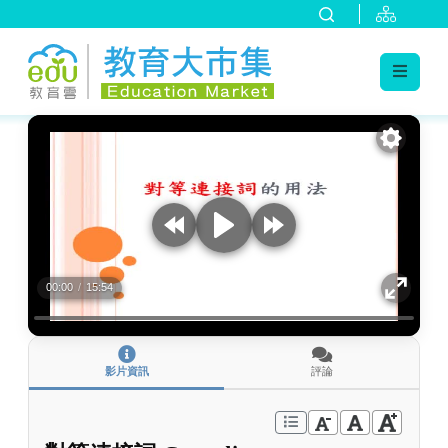
:::
跳到主要內容
:::
00:00
/
15:54
影片資訊
評論