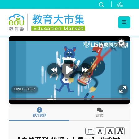
:::
跳到主要內容
:::
00:00
/
08:27
影片資訊
評論