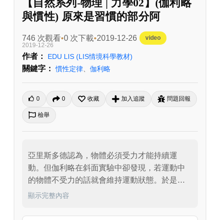
【自然系列-物理 | 力學02】(伽利略
與慣性) 原來是習慣的部分阿
746 次觀看
0 次下載
2019-12-26
video
2019-12-26
作者：
EDU LIS
(LIS情境科學教材)
關鍵字：
慣性定律
、
伽利略
0
0
收藏
加入追蹤
問題回報
檢舉
亞里斯多德認為，物體必須受力才能持續運
動。但伽利略在斜面實驗中卻發現，若運動中
的物體不受力的話就會維持運動狀態。於是伽
利略提出了慣性--也就是「萬物有習慣維持原本
顯示完整內容
運動狀態的性質」的說法。